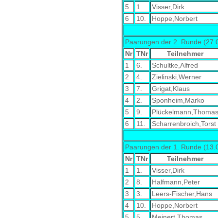
5
1.
Visser,Dirk
6
10.
Hoppe,Norbert
Paarungen der 2. Runde (27.
Nr
TNr
Teilnehmer
1
6.
Schultke,Alfred
2
4.
Zielinski,Werner
3
7.
Grigat,Klaus
4
2.
Sponheim,Marko
5
9.
Plückelmann,Thoma
6
11.
Scharrenbroich,Torst
Paarungen der 1. Runde (13.
Nr
TNr
Teilnehmer
1
1.
Visser,Dirk
2
8.
Halfmann,Peter
3
3.
Leers-Fischer,Hans
4
10.
Hoppe,Norbert
5
5.
Meinert,Thomas