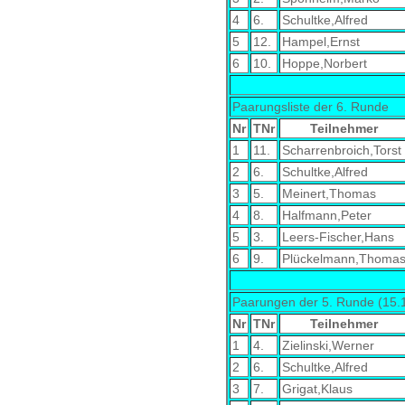
4
6.
Schultke,Alfred
5
12.
Hampel,Ernst
6
10.
Hoppe,Norbert
Paarungsliste der 6. Runde
Nr
TNr
Teilnehmer
1
11.
Scharrenbroich,Torst
2
6.
Schultke,Alfred
3
5.
Meinert,Thomas
4
8.
Halfmann,Peter
5
3.
Leers-Fischer,Hans
6
9.
Plückelmann,Thoma
Paarungen der 5. Runde (15.
Nr
TNr
Teilnehmer
1
4.
Zielinski,Werner
2
6.
Schultke,Alfred
3
7.
Grigat,Klaus