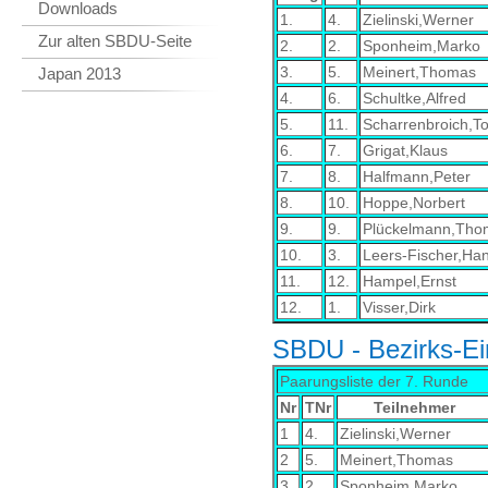
Downloads
1.
4.
Zielinski,Werner
Zur alten SBDU-Seite
2.
2.
Sponheim,Marko
3.
5.
Meinert,Thomas
Japan 2013
4.
6.
Schultke,Alfred
5.
11.
Scharrenbroich,To
6.
7.
Grigat,Klaus
7.
8.
Halfmann,Peter
8.
10.
Hoppe,Norbert
9.
9.
Plückelmann,Tho
10.
3.
Leers-Fischer,Ha
11.
12.
Hampel,Ernst
12.
1.
Visser,Dirk
SBDU - Bezirks-Ei
Paarungsliste der 7. Runde
Nr
TNr
Teilnehmer
1
4.
Zielinski,Werner
2
5.
Meinert,Thomas
3
2.
Sponheim,Marko