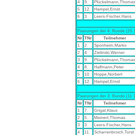
4
9.
Plückelmann,Thoma
5
12.
Hampel,Ernst
6
3.
Leers-Fischer,Hans
Paarungen der 4. Runde (25.
Nr
TNr
Teilnehmer
1
2.
Sponheim,Marko
2
4.
Zielinski,Werner
3
9.
Plückelmann,Thoma
4
8.
Halfmann,Peter
5
10.
Hoppe,Norbert
6
12.
Hampel,Ernst
Paarungen der 3. Runde (11.
Nr
TNr
Teilnehmer
1
7.
Grigat,Klaus
2
5.
Meinert,Thomas
3
3.
Leers-Fischer,Hans
4
11.
Scharrenbroich,Torst