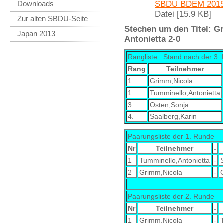
Downloads
SBDU BDEM 2015
Datei [15.9 KB]
Zur alten SBDU-Seite
Stechen um den Titel: G
Japan 2013
Antonietta 2-0
Rangliste: Stand nach der 3
Rang
Teilnehmer
1.
Grimm,Nicola
1.
Tumminello,Antonietta
3.
Osten,Sonja
4.
Saalberg,Karin
Paarungsliste der 1. Runde
Nr
Teilnehmer
-
1
Tumminello,Antonietta
-
2
Grimm,Nicola
-
Paarungsliste der 2. Runde
Nr
Teilnehmer
-
1
Grimm,Nicola
-