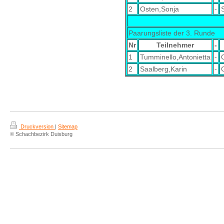
2
Osten,Sonja
-
Paarungsliste der 3. Runde
Nr
Teilnehmer
-
1
Tumminello,Antonietta
-
2
Saalberg,Karin
-
Druckversion
|
Sitemap
© Schachbezirk Duisburg