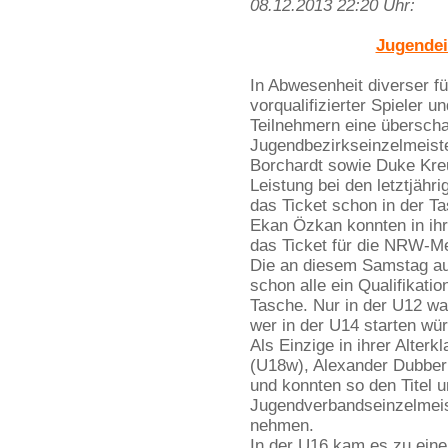
08.12.2013 22:20 Uhr:
Jugendei
In Abwesenheit diverser 
vorqualifizierter Spieler u
Teilnehmern eine überscha
Jugendbezirkseinzelmeiste
Borchardt sowie Duke Kre
Leistung bei den letztjäh
das Ticket schon in der T
Ekan Özkan konnten in ih
das Ticket für die NRW-Me
Die an diesem Samstag auf
schon alle ein Qualifikatio
Tasche. Nur in der U12 war
wer in der U14 starten wü
Als Einzige in ihrer Alter
(U18w), Alexander Dubber
und konnten so den Titel un
Jugendverbandseinzelmeis
nehmen.
In der U16 kam es zu ein