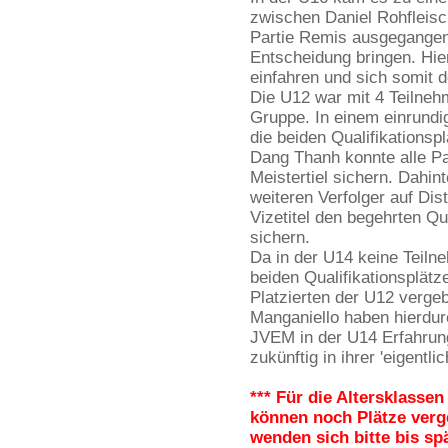
zwischen Daniel Rohfleis
Partie Remis ausgegangen
Entscheidung bringen. Hier
einfahren und sich somit d
Die U12 war mit 4 Teilnehm
Gruppe. In einem einrundi
die beiden Qualifikationsp
Dang Thanh konnte alle Pa
Meistertiel sichern. Dahin
weiteren Verfolger auf Di
Vizetitel den begehrten Qua
sichern.
Da in der U14 keine Teiln
beiden Qualifikationsplätz
Platzierten der U12 verg
Manganiello haben hierdur
JVEM in der U14 Erfahrun
zukünftig in ihrer 'eigent
*** Für die Altersklasse
können noch Plätze verg
wenden sich bitte bis s