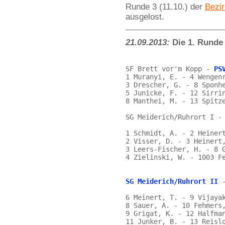
Runde 3 (11.10.) der
Bezir
ausgelost.
21.09.2013:
Die 1. Runde 
SF Brett vor'm Kopp - 
PS
1 Muranyi, E. - 4 Wengenr
3 Drescher, G. - 8 Sponhe
5 Junicke, F. - 12 Sirrin
8 Manthei, M. - 13 Spitze
SG Meiderich/Ruhrort I -
1 Schmidt, A. - 2 Heinert
2 Visser, D. - 3 Heinert,
3 Leers-Fischer, H. - 8 G
4 Zielinski, W. - 1003 Fe
SG Meiderich/Ruhrort II
 
6 Meinert, T. - 9 Vijayak
8 Sauer, A. - 10 Fehmers,
9 Grigat, K. - 12 Halfman
11 Junker, B. - 13 Reislo